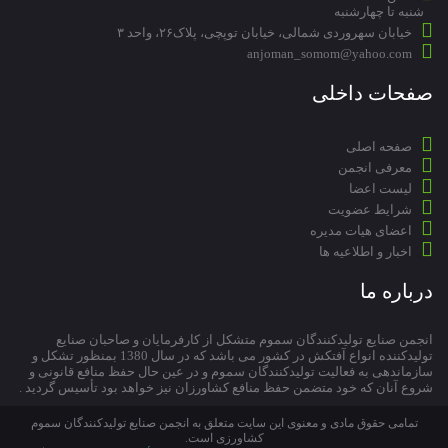
شنبه تا چهارشنبه
خیابان سهروردی شمالی، خیابان توپچی، پلاک۲۶، واحد ۳
anjoman_somom@yahoo.com
صفحات داخلی
صفحه اصلی
معرفی انجمن
لیست اعضا
شرایط عضویت
اعضای هیات مدیره
اخبار و اطلاعیه ها
درباره ما
انجمن صنایع تولیدکنندگان سموم متشکل از کارفرمایان و صاحبان صنایع
تولیدکننده انواع آفتکش در کشور می باشد که در سال 1380 بمنظور تشکل و
سازماندهی به فعالیت تولیدکنندگان سموم و در عین حال حفظ منافع قانونی و
شروع آنان که خود متضمن حفظ منافع کشاورزان نیز خواهد بود تأسیس گردید .
تمامی حقوق مادی و معنوی این سایت متعلق به انجمن صنایع تولیدکنندگان سموم
کشاورزی است.